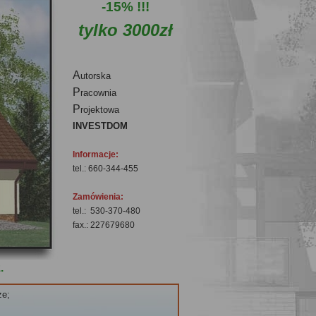
-15% !!!
tylko 3000zł
A
utorska
P
racownia
P
rojektowa
INVESTDOM
Informacje:
tel.: 660-344-455
Zamówienia:
tel.: 530-370-480
fax.: 227679680
.
ze;