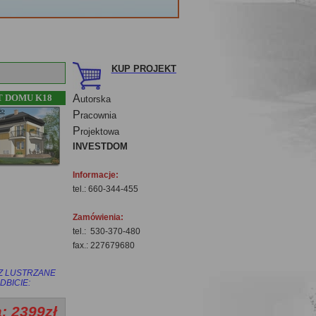
KUP PROJEKT
 DOMU K18
A
utorska
P
racownia
P
rojektowa
INVESTDOM
Informacje:
tel.: 660-344-455
Zamówienia:
tel.: 530-370-480
fax.: 227679680
Z LUSTRZANE
DBICIE:
: 2399zł