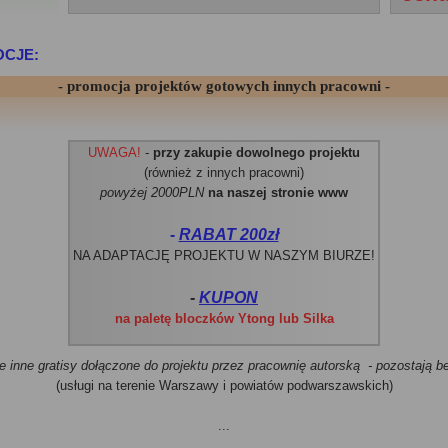
OCJE:
- promocja projektów gotowych innych pracowni -
UWAGA!
-
przy zakupie dowolnego projektu
(również z innych pracowni)
powyżej
2000PLN
na naszej stronie www
-
RABAT 200zł
NA ADAPTACJĘ PROJEKTU W NASZYM BIURZE!
-
KUPON
na paletę bloczków Ytong lub Silka
e inne gratisy dołączone do projektu przez pracownię autorską - pozostają b
(usługi na terenie Warszawy i powiatów podwarszawskich)
...