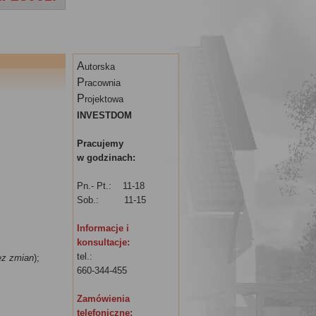
A
utorska
P
racownia
P
rojektowa
INVESTDOM
Pracujemy
w godzinach:
Pn.- Pt.: 11-18
Sob.: 11-15
Informacje i
konsultacje:
tel.:
ez zmian
);
660-344-455
Zamówienia
telefoniczne: