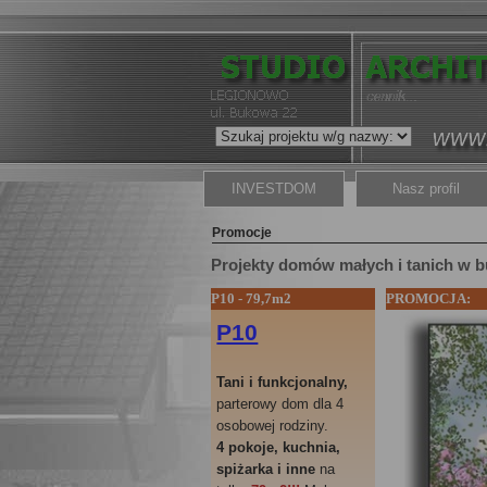
INVESTDOM
Nasz profil
Promocje
Projekty domów małych i tanich w 
P10 - 79,7m2
PROMOCJA:
P10
Tani i funkcjonalny,
parterowy dom dla 4
osobowej rodziny.
4 pokoje, kuchnia,
spiżarka i inne
na