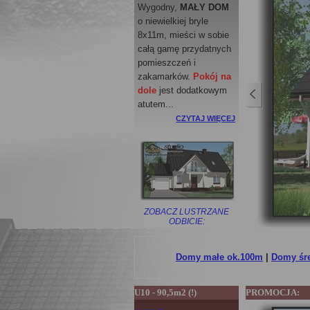
Wygodny,
MAŁY DOM
o niewielkiej bryle
8x11m, mieści w sobie
całą gamę przydatnych
pomieszczeń i
zakamarków.
Pokój na
dole
jest dodatkowym
atutem...
CZYTAJ WIĘCEJ
ZOBACZ LUSTRZANE
ODBICIE:
Domy małe ok.100m
|
Domy śr
U10 - 90,5m2 (!)
PROMOCJA: