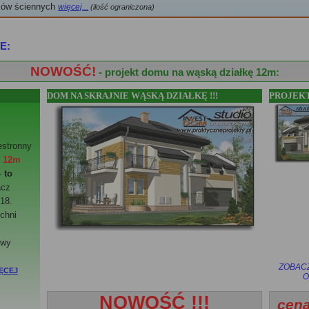
ków ściennych
więcej...
(ilość ograniczona)
E:
NOWOŚĆ!
- projekt domu na wąską działkę 12m:
DOM NA SKRAJNIE WĄSKĄ DZIAŁKĘ !!!
PROJEKT
estronny
e
12m
-
to
acz
18.
chni
owy
ZOBAC
ĘCEJ
O
NOWOŚĆ !!!
cena