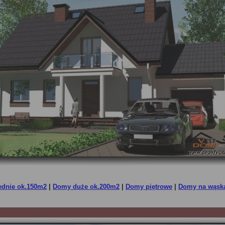
ednie ok.150m2
|
Domy duże ok.200m2
|
Domy piętrowe
|
Domy na wąską