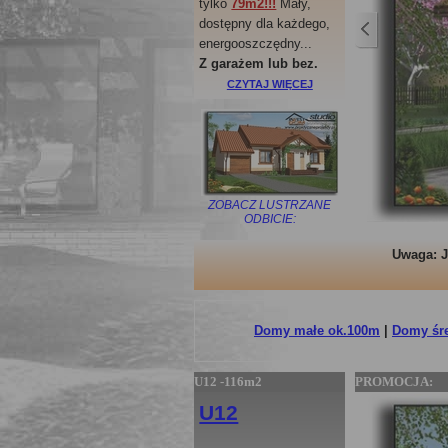
tylko
79m2!!!
Mały,
dostępny dla każdego,
energooszczędny...
Z garażem lub bez.
CZYTAJ WIĘCEJ
ZOBACZ LUSTRZANE
ODBICIE:
Uwaga: J
Domy małe ok.100m
|
Domy śr
U12 -116m2
PROMOCJA:
U12