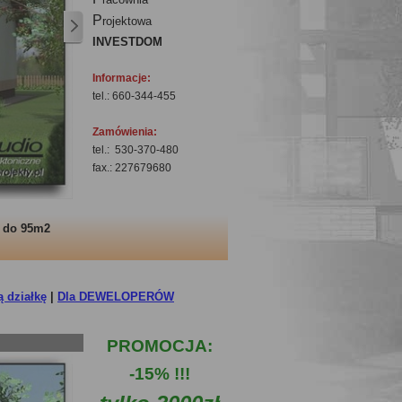
P
rojektowa
INVESTDOM
Informacje:
tel.: 660-344-455
Zamówienia:
tel.: 530-370-480
fax.: 227679680
ą do 95m2
 działkę
|
Dla DEWELOPERÓW
PROMOCJA:
-15% !!!