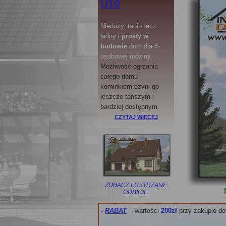
U10
Nieduży, tani - lecz
ładny i
prosty
w
budowie
dom dla 4-
osobowej rodziny.
Możliwość ogrzania
całego domu
kominkiem czyni go
jeszcze tańszym i
bardziej dostępnym.
CZYTAJ WIĘCEJ
ZOBACZ LUSTRZANE
ODBICIE:
-
RABAT
- wartości
200zł
przy zakupie do