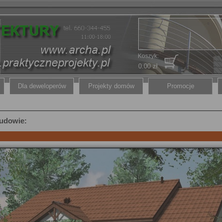
Koszyk:
0.00 zł
Dla deweloperów
Projekty domów
Promocje
budowie: