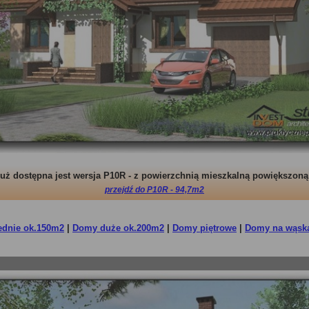
uż dostępna jest wersja P10R - z powierzchnią mieszkalną powiększon
przejdź do P10R - 94,7m2
ednie ok.150m2
|
Domy duże ok.200m2
|
Domy piętrowe
|
Domy na wąską