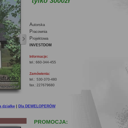
tylko 3000zł
A
utorska
P
racownia
P
rojektowa
INVESTDOM
Informacje:
tel.: 660-344-455
Zamówienia:
tel.: 530-370-480
fax.: 227679680
 działkę
|
Dla DEWELOPERÓW
PROMOCJA: