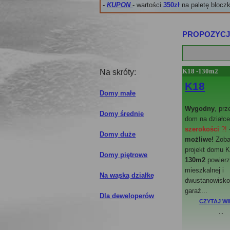
-
KUPON
- wartości
350zł
na paletę blocz
PROPOZYCJ
K18 -130m2
Na skróty:
K18
Domy małe
Wygodny
, prz
Domy średnie
dom na działc
szerokości
?!
Domy duże
możliwe!
Zob
projekt domu K
Domy piętrowe
130m2
powierz
mieszkalnej i
Na wąską działkę
dwustanowisk
garaż...
Dla deweloperów
CZYTAJ WI
...