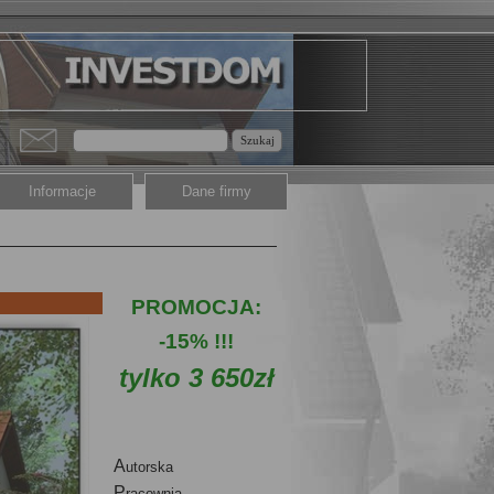
Szukaj
Informacje
Dane firmy
PROMOCJA:
-15% !!!
tylko 3 650
zł
A
utorska
P
racownia