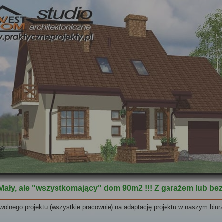
Mały, ale "wszystkomający" dom 90m2 !!! Z garażem lub bez
wolnego projektu
(wszystkie pracownie)
na adaptację projektu w naszym biur