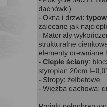
dachówki)
- Okna i drzwi:
typow
zalecane jak najciepl
- Materiały wykończen
strukturalne cienkow
elementy drewniane
- Ciepłe ściany
: blo
l
=0,0
styropian 20cm
-
Stropy: żelbetowe
- Więźba dachowa: d
Projekt pełnobranżow