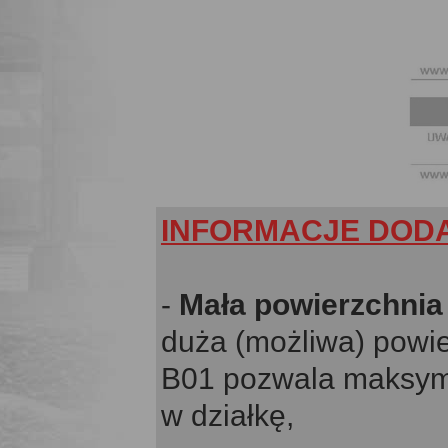
INFORMACJE DOD
-
Mała powierzchni
duża (możliwa) powie
B01 pozwala maksyma
w działkę,