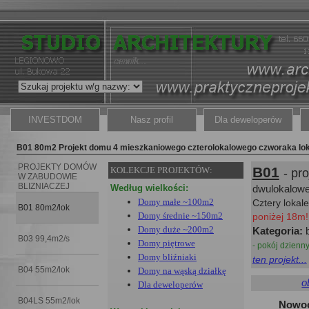
INVESTDOM
Nasz profil
Dla deweloperów
B01 80m2 Projekt domu 4 mieszkaniowego czterolokalowego czworaka lo
PROJEKTY DOMÓW
B01
KOLEKCJE PROJEKTÓW:
- pr
W ZABUDOWIE
BLIZNIACZEJ
Według wielkości:
dwulokalowe
Domy małe ~100m2
Cztery
lokal
B01 80m2/lok
Domy średnie ~150m2
poniżej 18m!
Domy duże ~200m2
Kategoria:
b
B03 99,4m2/s
Domy piętrowe
- pokój dzienny
Domy bliźniaki
ten projekt...
B04 55m2/lok
Domy na wąską działkę
o
Dla deweloperów
B04LS 55m2/lok
Nowoc