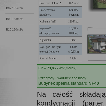
Pow. max. lok nr 2
167,5m2
B07 155m2/s
Powierzchnia
120,1m2
zabudowy
/segment
B08 143m2/s
Kubatura (m3)
1216/seg.
Wysokość:
10,68m
B10 120m2/s
(dostępny wariant:
10,00m)
Kąt dachu
30st.
Wys. gór. krawędzi
6,84m
elewacj frontowej
(i 6,13m)
Szer. el. 1segm.
15,2m
EP
= 73,85
kWh/(m*rok)
Przegrody - warunek spełniony:
Budynek spełnia standard
NF40
Na całość składaj
kondygnacji (parte