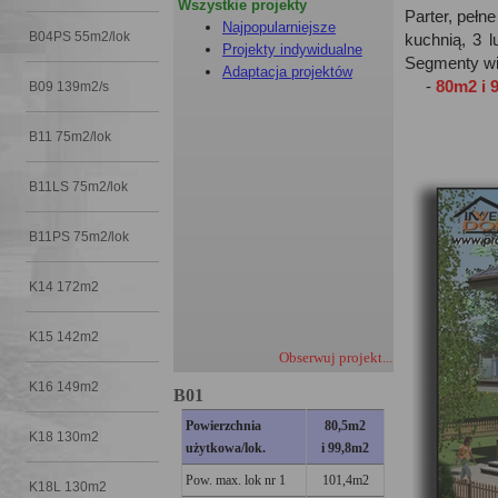
Wszystkie projekty
Parter, pełn
Najpopularniejsze
B04PS 55m2/lok
kuchnią, 3 l
Projekty indywidualne
Segmenty wi
Adaptacja projektów
-
80m2 i 
B09 139m2/s
B11 75m2/lok
B11LS 75m2/lok
B11PS 75m2/lok
K14 172m2
K15 142m2
Obserwuj projekt...
K16 149m2
B01
Powierzchnia
80,5
m2
K18 130m2
użytkowa/lok.
i 99,8m2
Pow. max. lok nr 1
101,4m2
K18L 130m2