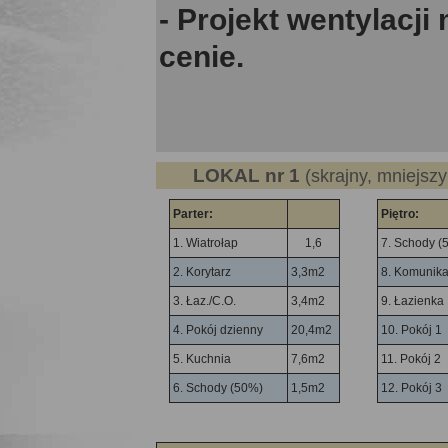
- Projekt wentylacji
cenie.
LOKAL nr 1
(skrajny, mniejsz
Parter:
Piętro:
1. Wiatrołap
1,6
7. Schody (
2. Korytarz
3,3m2
8. Komunika
3. Łaz./C.O.
3,4m2
9. Łazienka
4. Pokój dzienny
20,4m2
10. Pokój 1
5. Kuchnia
7,6m2
11.
Pokój 2
6. Schody (50%)
1,5m2
12. Pokój 3