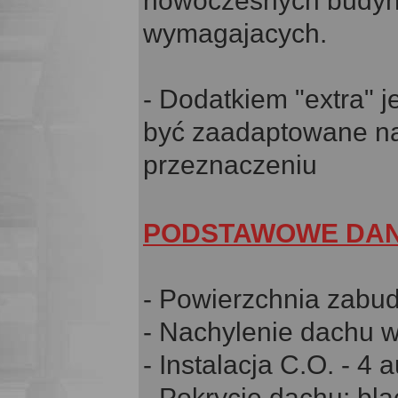
nowoczesnych budyn
wymagajacych.
- Dodatkiem "extra" 
być zaadaptowane na
przeznaczeniu
PODSTAWOWE DAN
- Powierzchnia zabu
- Nachylenie dachu w
- Instalacja C.O. - 4
- Pokrycie dachu: bl