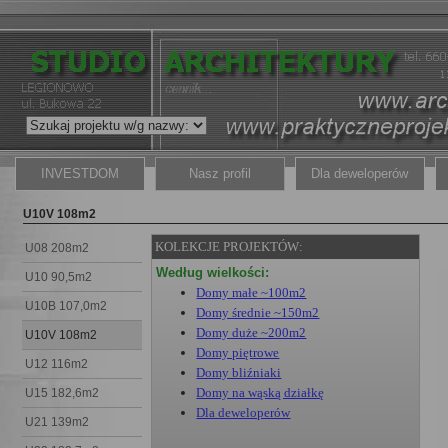
INVESTDOM
Nasz profil
Dla deweloperów
U10V 108m2
KOLEKCJE PROJEKTÓW:
U08 208m2
Według wielkości:
U10 90,5m2
Domy małe ~100m2
U10B 107,0m2
Domy średnie ~150m2
Domy duże ~200m2
U10V 108m2
Domy piętrowe
U12 116m2
Domy bliźniaki
Domy na wąską działkę
U15 182,6m2
Dla deweloperów
U21 139m2