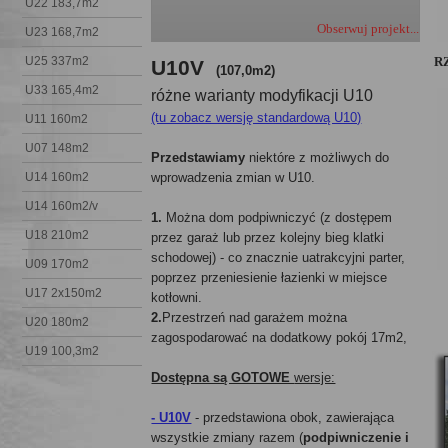
U22 183,7m2
Obserwuj projekt...
U23 168,7m2
U25 337m2
R
U10V
(107,0m2)
U33 165,4m2
różne warianty modyfikacji U10
(tu zobacz wersję standardową U10)
U11 160m2
U07 148m2
Przedstawiamy
niektóre z możliwych do
U14 160m2
wprowadzenia zmian w U10.
U14 160m2/v
1.
Można dom podpiwniczyć (z dostępem
U18 210m2
przez garaż lub przez kolejny bieg klatki
schodowej) - co znacznie uatrakcyjni parter,
U09 170m2
poprzez przeniesienie łazienki w miejsce
U17 2x150m2
kotłowni.
2.
Przestrzeń nad garażem można
U20 180m2
zagospodarować na dodatkowy pokój 17m2,
U19 100,3m2
Dostępna są GOTOWE
wersje:
- U10V
- przedstawiona obok, zawierająca
wszystkie zmiany razem (
podpiwniczenie i