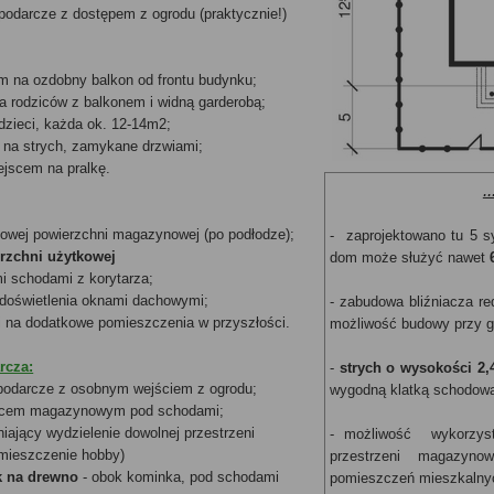
podarcze z dostępem z ogrodu (praktycznie!)
iem na ozdobny balkon od frontu budynku;
ia rodziców z balkonem i widną garderobą;
 dzieci, każda ok. 12-14m2;
 na strych, zamykane drzwiami;
iejscem na pralkę.
.
kowej powierzchni magazynowej (po podłodze);
- zaprojektowano tu 5 s
erzchni użytkowej
dom może służyć nawet
i schodami z korytarza;
 doświetlenia oknami dachowymi;
- zabudowa bliźniacza r
i na dodatkowe pomieszczenia w przyszłości.
możliwość budowy przy g
rcza:
-
strych o wysokości 2
podarcze z osobnym wejściem z ogrodu;
wygodną klatką schodową 
jscem magazynowym pod schodami;
niający wydzielenie dowolnej przestrzeni
- możliwość wykorzysta
mieszczenie hobby)
przestrzeni magazyno
 na drewno
- obok kominka, pod schodami
pomieszczeń mieszkalnyc