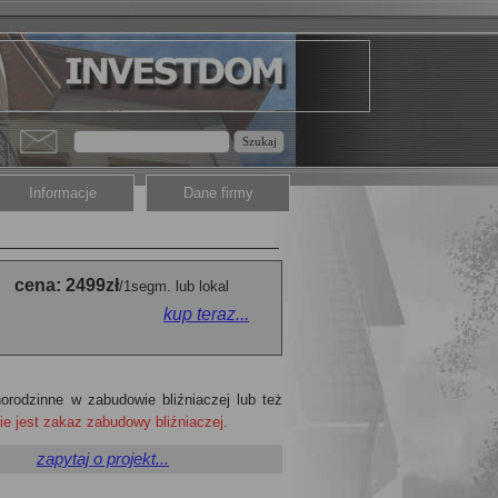
Szukaj
Informacje
Dane firmy
.
_
cena: 2499zł
/1segm. lub lokal
kup teraz...
____________________
rodzinne w zabudowie bliźniaczej lub też
ie jest zakaz zabudowy bliźniaczej.
_____
zapytaj o projekt...