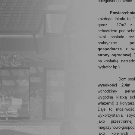
odległości od siebie.
Powierzchnia
każdego lokalu to 
garaż - 17m2 z 
schowkiem pod scho
lokal posiada te
praktyczne
po
gospodarcze z w
strony ogrodowej
(
na kosiarkę, narzęd
hydrofor itp.)
Dom pos
wysokości 2,4m
-
wchodzimy
pełn
wygodną klatką sc
włazem
!) z korytarz
Daje to możliwoś
wykorzystania stry
jako przestronnej 
magazynowo-gospoda
jako kolejnych p