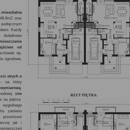
 mieszkalna
148,8m2 oraz
podręcznym
dami. Każdy
ż dodatkowo
mieszczenie
ejściem od
schowek np.
zia ogrodowe,
iada
strych o
 na który
owymiarową
,
hodową (
nie
RZUT PIĘTRA:
a na piętrze.
ć wygodnego
chu zarówno
przestrzeni
rczej jak i
omieszczeń