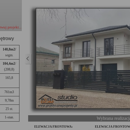
wuj projekt...
iętrowy
148,8
m2
/
segm.
104,4m2
/
(208,8)
165,8
761m3
9,78m
25 st.
1-stan.
Wybrana realizacj
ELEWACJA FRONTOWA:
ELEWACJA FRONTOW