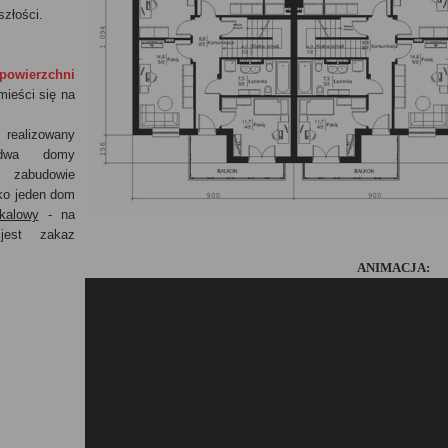
złości.
owierzchni
mieści się na
ealizowany
dwa domy
 zabudowie
ako jeden dom
kalowy
- na
 jest zakaz
ANIMACJA: