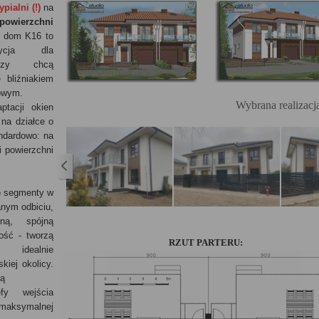
ypialni (!)
na
owierzchni
y dom K16 to
zycja dla
órzy chcą
bliźniakiem
owym.
Wybrana realizacj
aptacji okien
 na działce o
ndardowo: na
i powierzchni
e
segmenty w
anym odbiciu,
ną, spójną
łość - tworzą
RZUT PARTERU:
, idealnie
kiej okolicy.
są
fy wejścia
maksymalnej