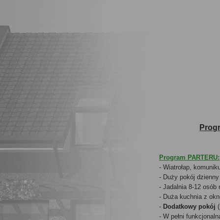
Prog
Program PARTERU:
- Wiatrołap, komuni
- Duży pokój dzienny
- Jadalnia 8-12 osób 
- Duża kuchnia z ok
-
Dodatkowy pokój
(
- W pełni funkcjonaln