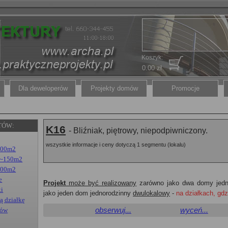
Koszyk:
0.00 zł
Dla deweloperów
Projekty domów
Promocje
TÓW:
K16
- Bliźniak, piętrowy, niepodpiwniczony
__________
wszystkie informacje i ceny dotyczą 1 segmentu (lokalu)
100m2
 ~150m2
200m2
e
Projekt
może być realizowany
zarówno jako dwa domy jedno
ki
jako jeden dom jednorodzinny
dwulokalowy
-
na działkach, gdz
ą działkę
rów
obserwuj...
____________
wyceń...
____