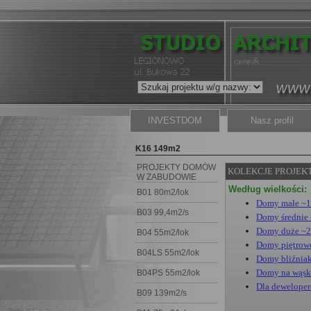
INVESTDOM
Nasz profil
K16 149m2
PROJEKTY DOMÓW
KOLEKCJE PROJEK
W ZABUDOWIE
BLIZNIACZEJ
Według wielkości:
B01 80m2/lok
Domy małe ~
B03 99,4m2/s
Domy średnie
Domy duże ~
B04 55m2/lok
Domy piętrow
B04LS 55m2/lok
Domy bliźnia
Domy na wąsk
B04PS 55m2/lok
Dla dewelope
B09 139m2/s