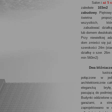
Salon i
aż 5 s
zaledwie
103m2 p
zabudowy
. Piętrow
świetna propo
wszystkich, kt
zabudować działkę 
lub domem dwulokal
Przy niewielkiej ad
dom zmieści się już
szerokości 24m (sta
działkę o szer. 26m 
min 560m2)
Dwa bliźniacz
lustrz
połączone w jed
architektonicznie ca
elegancką bryłę
pasującą do podmiejs
Budynki oddzielone 
garażami, a stre
zaprojektowano w 