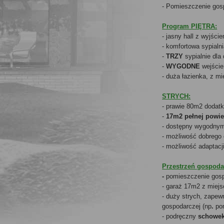
- Pomieszczenie gos
Program PIĘTRA:
- jasny hall z wyjśc
- komfortowa sypialn
-
TRZY
sypialnie dla
-
WYGODNE
wejście
- duża łazienka, z m
STRYCH:
- prawie 80m2 dodat
-
17m2
pełnej powi
- dostępny wygodnym
- możliwość dobrego
- możliwość adaptacj
Przestrzeń gospoda
-
pomieszczenie gos
- garaż 17m2 z mie
- duży strych, zapew
gospodarczej (np
.
po
- podręczny
schowek