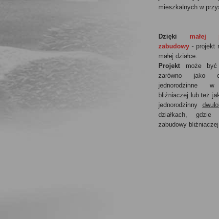
mieszkalnych w przys
Dzięki
małej p
zabudowy
- projekt 
małej działce.
Projekt
może być r
zarówno jako 
jednorodzinne w
bliźniaczej lub też j
jednorodzinny
dwulo
działkach, gdzie
zabudowy bliźniaczej