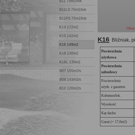
B11 75m2/lok
B11LS 75m2/lok
B11PS 75m2/lok
K14 172m2
Obser
K15 142m2
K16
Bliźniak, p
K16 149m2
Powierzchnia
K18 130m2
użytkowa
K18L 130m2
Powierzchnia
B07 155m2/s
zabudowy
B08 143m2/s
Powierzchnia
użytk. z garażem
B10 120m2/s
Kubatura/lok.
Wysokość
Kąt dachu
Garaż (+ 17,0m2)