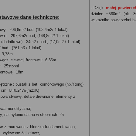
- Dzięki
małej powierzc
działce ~560m2 (ok. 3
tawowe dane techniczne:
wskaźnika powierzchni bi
wy: 206,8m2/ bud; (103,4m2/ 1 lokal)
wa : 297,6m2/ bud; (148,8m2/ 1 lokal)
(dodatkowo): 34m2 / bud.; (17,0m2 / 1 lokal)
bud.; (761m3 / 1 lokal)
 9,78m
ędzi elewacji frontowej: 6,36m
u: 25stopni
rontowej: 18m
nętrzne
: pustak z bet. komórkowego (np.Ytong)
2 cm, U=0,24W/(m2xK)
nkowarstwowy, detale drewniane, elementy z
;
towa monolityczna;
y, nachylenie dachu w stopniach: 25
y
we z murowane z bloczka fundamentowego,
 - wylewane żelbetowe;