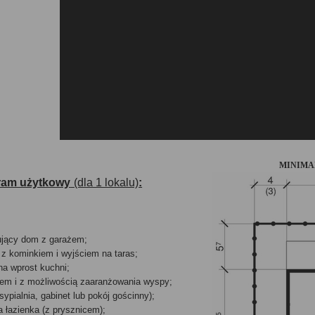
MINIMA
ram użytkowy
(dla 1 lokalu)
:
kujący dom z garażem;
 z kominkiem i wyjściem na taras;
na wprost kuchni;
nem i z możliwością zaaranżowania wyspy;
sypialnia, gabinet lub pokój gościnny);
a łazienka (z prysznicem);