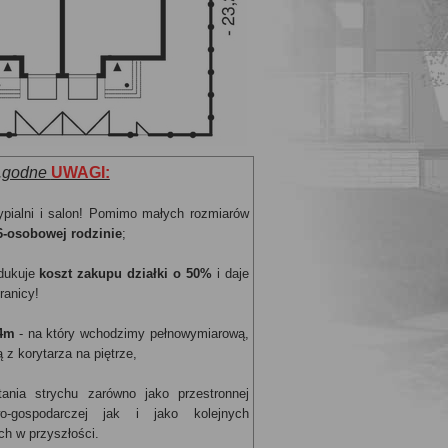
..godne
UWAGI:
ypialni i salon! Pomimo małych rozmiarów
6-osobowej rodzinie
;
edukuje
koszt zakupu działki o 50%
i daje
ranicy!
,4m
- na który wchodzimy pełnowymiarową,
z korytarza na piętrze,
nia strychu zarówno jako przestronnej
wo-gospodarczej jak i jako kolejnych
h w przyszłości.