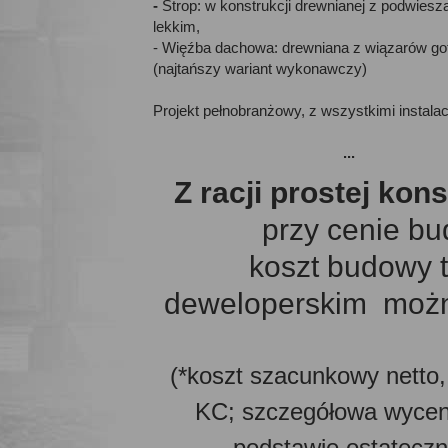
-
Strop: w konstrukcji drewnianej z podwies
lekkim,
- Więźba dachowa: drewniana z wiązarów g
(najtańszy wariant wykonawczy)
Projekt pełnobranżowy, z wszystkimi instalac
...
Z racji prostej kon
przy cenie bu
koszt budowy 
deweloperskim można
(*koszt szacunkowy netto, 
KC; szczegółowa wycen
podstawie ostatecz