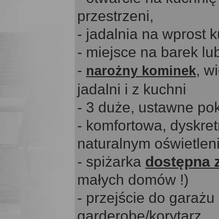
przestrzeni,
- jadalnia na wprost 
- miejsce na barek lu
-
, w
narożny
kominek
jadalni i z kuchni
- 3 duże, ustawne po
- komfortowa, dyskret
naturalnym oświetlen
- spiżarka
dostępna 
małych domów !)
- przejście do garaż
garderobę/korytarz