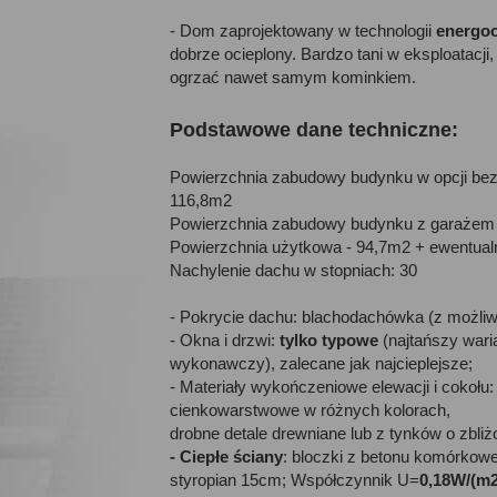
- Dom zaprojektowany w technologii
energo
dobrze ocieplony. Bardzo tani w eksploatacji
ogrzać nawet samym kominkiem.
Podstawowe dane techniczne:
Powierzchnia zabudowy budynku w opcji bez
116,8m2
Powierzchnia zabudowy budynku z garażem
Powierzchnia użytkowa - 94,7m2 + ewentual
Nachylenie dachu w stopniach: 30
- Pokrycie dachu: blachodachówka (z możli
- Okna i drzwi:
tylko typowe
(najtańszy wari
wykonawczy), zalecane jak najcieplejsze;
- Materiały wykończeniowe elewacji i cokołu: 
cienkowarstwowe w różnych kolorach,
drobne detale drewniane lub z tynków o zbliż
- Ciepłe ściany
: bloczki z betonu komórkow
styropian 15cm; Współczynnik U=
0,18W/(m