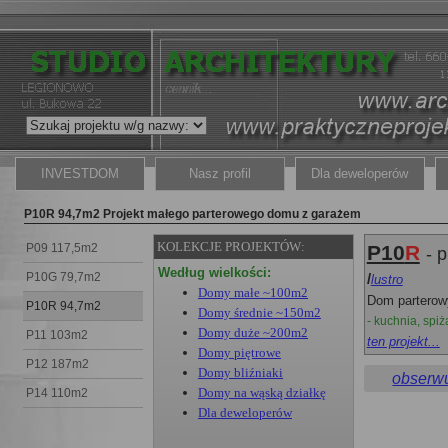
INVESTDOM
Nasz profil
Dla deweloperów
P10R 94,7m2 Projekt małego parterowego domu z garażem
KOLEKCJE PROJEKTÓW:
P09 117,5m2
P10
R
- 
Według wielkości:
P10G 79,7m2
/
lustro
Domy małe ~100m2
Dom parterow
P10R 94,7m2
Domy średnie ~150m2
- kuchnia, spi
Domy duże ~200m2
P11 103m2
ten projekt...
Domy piętrowe
P12 187m2
Domy bliźniaki
obserwu
Domy na wąską działkę
P14 110m2
Dla deweloperów