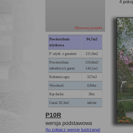
4 pokoj
Obserwuj projekt...
Powierzchnia
94,7
m2
użytkowa
P. użytk. z garażem
121,0m2
Powierzchnia
116,8m2/
zabudowy/z garaż.
148,2m2
Kubatura ogrz.
327m3
Wysokość
6,84m
Kąt dachu
30st.
Garaż 26,3m2
tak/nie
P10R
wersja podstawowa
(tu zobacz wersję lustrzaną)