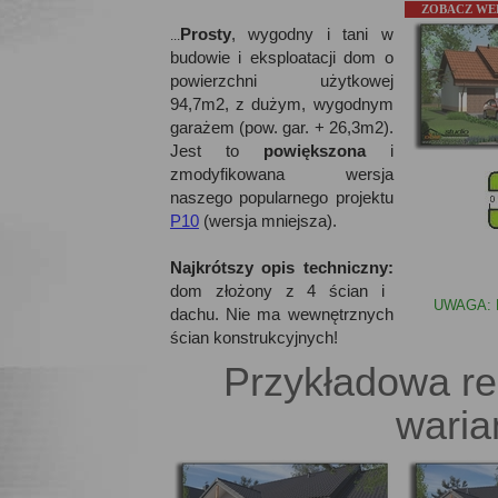
ZOBACZ WE
Prosty
, wygodny i tani w
...
budowie i eksploatacji dom o
powierzchni użytkowej
94,7m2, z dużym, wygodnym
garażem (pow. gar. + 26,3m2).
Jest to
powiększona
i
zmodyfikowana wersja
naszego popularnego projektu
P10
(wersja mniejsza).
Najkrótszy opis techniczny:
dom złożony z 4 ścian i
UWAGA: 
dachu. Nie ma wewnętrznych
ścian konstrukcyjnych!
Przykładowa re
waria